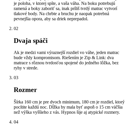
je poloha, v ktorej spíte, a vaša váha. Na boku potrebujú
ramená a boky zaboriť sa, inak príliš tvrdý matrac vytvorí
tlakové body. Na chrbte a bruchu je naopak potrebná
pevnejšia opora, aby sa driek neprepadol.
02
Dvaja spáči
Ak je medzi vami výraznejší rozdiel vo váhe, jeden matrac
bude vždy kompromisom. Riešením je Zip & Link: dva
matrace s rôznou tvrdosťou spojené do jedného lôžka, bez
ryhy v strede.
03
Rozmer
Šírka 160 cm je pre dvoch minimum, 180 cm je rozdiel, ktorý
pocítite každú noc. Dĺžka by mala byť aspoň o 15 cm väčšia
než výška vyššieho z vás. Hypnos šije aj atypické rozmery.
04