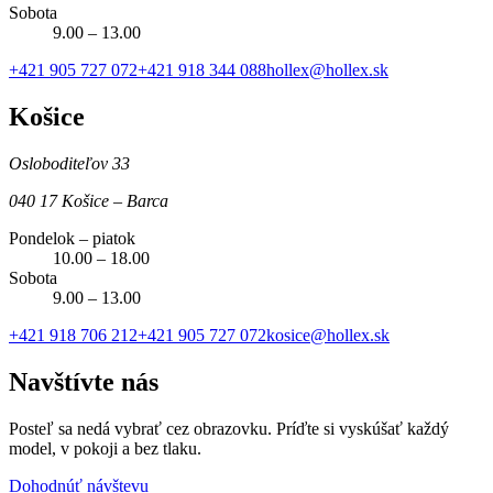
Sobota
9.00 – 13.00
+421 905 727 072
+421 918 344 088
hollex@hollex.sk
Košice
Osloboditeľov 33
040 17 Košice – Barca
Pondelok – piatok
10.00 – 18.00
Sobota
9.00 – 13.00
+421 918 706 212
+421 905 727 072
kosice@hollex.sk
Navštívte nás
Posteľ sa nedá vybrať cez obrazovku. Príďte si vyskúšať každý
model, v pokoji a bez tlaku.
Dohodnúť návštevu