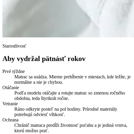
Starostlivosť
Aby vydržal pätnásť rokov
Prvé týždne
Matrac sa usádza. Mierne prehĺbenie v miestach, kde ležíte, je
normálne a nie je chybou.
Otáčanie
Podľa modelu otáčajte a rotujte matrac so zmenou ročného
obdobia, teda štyrikrát ročne.
Vetranie
Ráno odkryte posteľ na pol hodiny. Prírodné materiály
potrebujú odviesť vlhkosť.
Ochrana
Chránič matraca predĺži životnosť poťahu a je jediná vrstva,
ktorú možno prať.