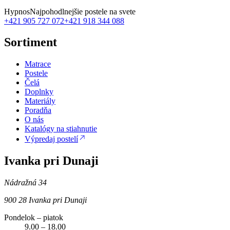
Hypnos
Najpohodlnejšie postele na svete
+421 905 727 072
+421 918 344 088
Sortiment
Matrace
Postele
Čelá
Doplnky
Materiály
Poradňa
O nás
Katalógy na stiahnutie
Výpredaj postelí
Ivanka pri Dunaji
Nádražná 34
900 28 Ivanka pri Dunaji
Pondelok – piatok
9.00 – 18.00