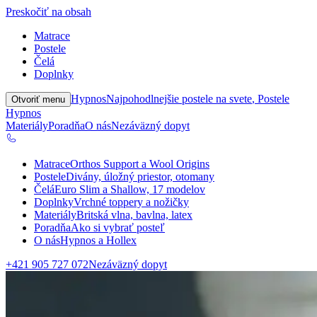
Preskočiť na obsah
Matrace
Postele
Čelá
Doplnky
Hypnos
Najpohodlnejšie postele na svete
, Postele
Otvoriť menu
Hypnos
Materiály
Poradňa
O nás
Nezáväzný dopyt
Matrace
Orthos Support a Wool Origins
Postele
Divány, úložný priestor, otomany
Čelá
Euro Slim a Shallow, 17 modelov
Doplnky
Vrchné toppery a nožičky
Materiály
Britská vlna, bavlna, latex
Poradňa
Ako si vybrať posteľ
O nás
Hypnos a Hollex
+421 905 727 072
Nezáväzný dopyt