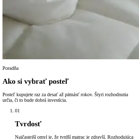
Poradňa
Ako si vybrať posteľ
Posteľ kupujete raz za desať až pätnásť rokov. Štyri rozhodnutia
určia, či to bude dobrá investícia.
01
Tvrdosť
Najčastejší omyl je, že tvrdší matrac je zdravší. Rozhodujúca