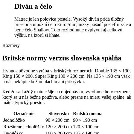
Diván a čelo
Matrac je len polovica postele. Vysoký diván pridá úložný
priestor a umožní čelo Euro Slim; nízky posadí posteľ nižšie a
berie čelo Shallow. Toto rozhodnutie ovplyvní aj celkovú
výšku, na ktorú si líhate.
Rozmery
Britské normy verzus slovenská spálňa
Hypnos pôvodne vyrába v britských rozmeroch: Double 135 × 190,
King 150 × 200, Super King 180 × 200 cm. Na 135 × 190 cm však
u nás nekúpite bežnú plachtu ani prikrývku.
Keďže sa každý matrac šije na objednávku, vyrobíme ho v rozmere,
ktorý sa u nás bežne používa, alebo presne na mieru vašej spálne, ak
máte atypický priestor.
Označenie
Slovensko
Britská norma
Jednolôžko
90 × 200 cm
90 × 190 cm
Rozšírené jednolôžko
120 × 200 cm
120 × 190 cm
Dvojlôžko
160 × 200 cm
135 × 190 cm